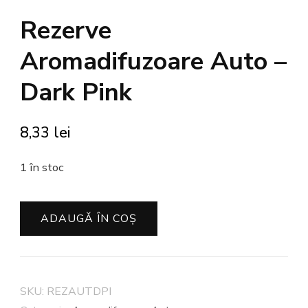
Rezerve
Aromadifuzoare Auto –
Dark Pink
8,33
lei
1 în stoc
Cantitate
ADAUGĂ ÎN COȘ
Rezerve
Aromadifuzoare
Auto
-
SKU:
REZAUTDPI