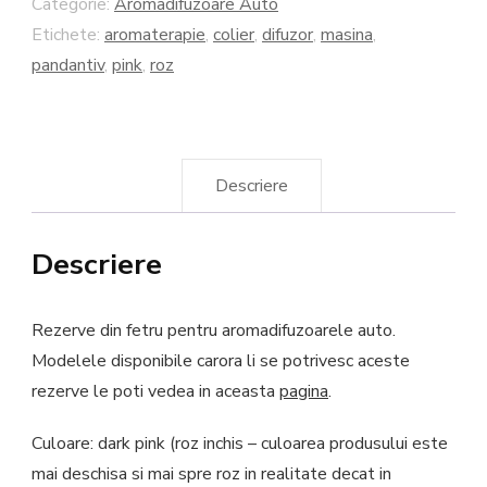
Dark
Categorie:
Aromadifuzoare Auto
Etichete:
aromaterapie
,
colier
,
difuzor
,
masina
,
Pink
pandantiv
,
pink
,
roz
Descriere
Descriere
Rezerve din fetru pentru aromadifuzoarele auto.
Modelele disponibile carora li se potrivesc aceste
rezerve le poti vedea in aceasta
pagina
.
Culoare: dark pink (roz inchis – culoarea produsului este
mai deschisa si mai spre roz in realitate decat in