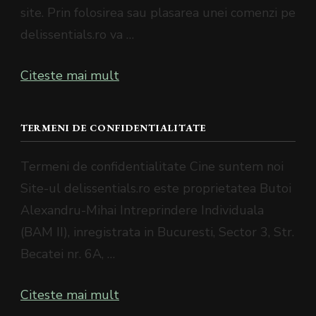
site. Prin folosirea sau plasarea unei comenzi pe
delissentials.ro va …
Citeste mai mult
TERMENI DE CONFIDENTIALITATE
Termeni de confidentialitate Cine suntem noi
Site-ul delissentials.ro este proprietatea Butoi
Alexandru-Mihai Intreprindere Individuala
(BAM II), inregistrata in Bucuresti, Sector 3, Str.
Becatei nr. 6A, …
Citeste mai mult