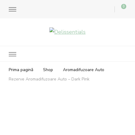
0
Delissentials
bratari parfumate si accesorii aromaterapie
Prima pagină
Shop
Aromadifuzoare Auto
Rezerve Aromadifuzoare Auto – Dark Pink