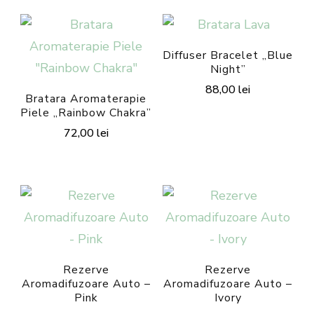
Diffuser Bracelet „Blue
Night”
88,00
lei
Bratara Aromaterapie
Acest
Piele „Rainbow Chakra”
72,00
lei
produs
Acest
are
produs
mai
are
multe
mai
variații.
multe
Opțiunile
variații.
pot
Rezerve
Rezerve
Aromadifuzoare Auto –
Aromadifuzoare Auto –
Opțiunile
fi
Pink
Ivory
pot
alese