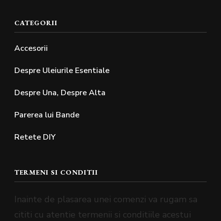
CATEGORII
Accesorii
Despre Uleiurile Esentiale
Despre Una, Despre Alta
Parerea lui Bande
Retete DIY
TERMENI SI CONDITII
Inainte de plasarea unei comenzi va rugam sa
cititi cu atentie termenii si conditiile acestui