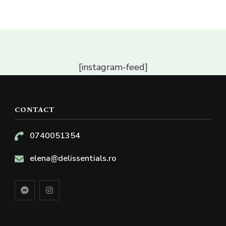
alese
în
pagina
produsului.
[instagram-feed]
CONTACT
0740051354
elena@delissentials.ro