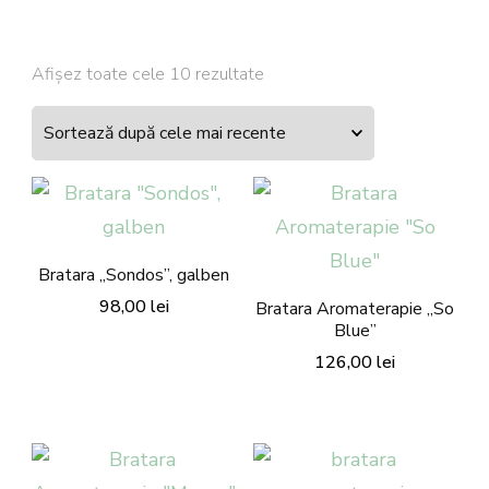
Sortat
Afișez toate cele 10 rezultate
după
cele
mai
recente
Bratara „Sondos”, galben
98,00
lei
Bratara Aromaterapie „So
Blue”
Acest
126,00
lei
produs
Acest
are
produs
mai
are
multe