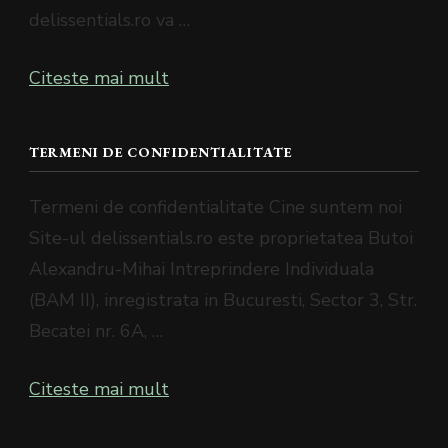
delissentials.ro va …
Citeste mai mult
TERMENI DE CONFIDENTIALITATE
Termeni de confidentialitate Cine suntem noi
Site-ul delissentials.ro este proprietatea Butoi
Alexandru-Mihai Intreprindere Individuala
(BAM II), inregistrata in Bucuresti, Sector 3, Str.
Becatei nr. 6A, …
Citeste mai mult