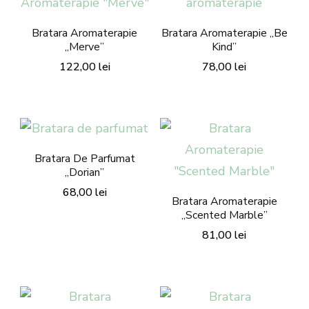
mai
variații.
multe
Bratara Aromaterapie
Bratara Aromaterapie „Be
Opțiunile
„Merve”
Kind”
variații.
pot
122,00
lei
78,00
lei
Opțiunile
fi
Acest
Acest
pot
alese
produs
produs
fi
în
are
are
alese
pagina
mai
mai
în
Bratara De Parfumat
produsului.
„Dorian”
multe
multe
pagina
68,00
lei
variații.
variații.
produsului.
Bratara Aromaterapie
Acest
„Scented Marble”
Opțiunile
Opțiunile
81,00
lei
produs
pot
pot
are
fi
fi
mai
alese
alese
multe
în
în