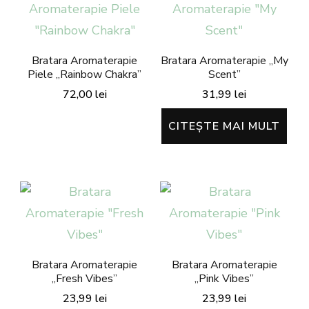
variații.
pagina
pagina
Opțiunile
produsului.
produsului.
pot
Bratara Aromaterapie
Bratara Aromaterapie „My
Piele „Rainbow Chakra”
Scent”
fi
72,00
lei
31,99
lei
alese
Acest
în
CITEȘTE MAI MULT
produs
pagina
are
produsului.
mai
multe
variații.
Opțiunile
Bratara Aromaterapie
Bratara Aromaterapie
pot
„Fresh Vibes”
„Pink Vibes”
fi
23,99
lei
23,99
lei