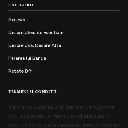
CATEGORII
Accesorii
Despre Uleiurile Esentiale
Despre Una, Despre Alta
Parerea lui Bande
Retete DIY
TERMENI SI CONDITII
Inainte de plasarea unei comenzi va rugam sa
cititi cu atentie termenii si conditiile acestui
site. Prin folosirea sau plasarea unei comenzi pe