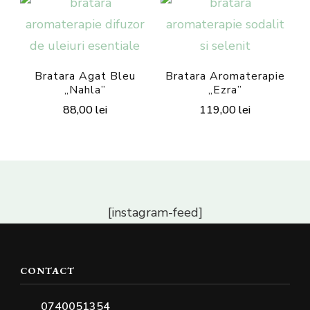
multe
variații.
Opțiunile
pot
Bratara Agat Bleu
Bratara Aromaterapie
„Nahla”
„Ezra”
fi
88,00
lei
119,00
lei
alese
Acest
Acest
în
produs
produs
pagina
are
are
produsului.
mai
mai
[instagram-feed]
multe
multe
variații.
variații.
Opțiunile
Opțiunile
CONTACT
pot
pot
fi
fi
0740051354