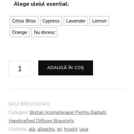
Alege uleiul esential:
Citrus Bliss
Cypress
Lavender
Lemon
Orange
Nu doresc
Cantitate
ADAUGĂ ÎN COȘ
Bratara
De
Parfumat
"Dorian"
SKU:
BRDIFHOW2
Categorii:
Bratari Aromaterapie Pentru Barbati
,
Handcrafted Diffuser Bracelets
Etichete:
alb
,
albastru
,
gri
,
howlit
,
lava