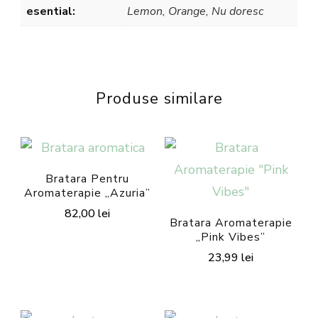
esential:
Lemon, Orange, Nu doresc
Produse similare
Bratara Pentru
Aromaterapie „Azuria”
82,00
lei
Bratara Aromaterapie
Acest
„Pink Vibes”
23,99
lei
produs
are
mai