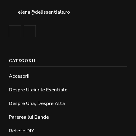
alese
alese
elena@delissentials.ro
în
în
pagina
pagina
produsului.
produsului.
CATEGORII
Accesorii
Despre Uleiurile Esentiale
Despre Una, Despre Alta
Parerea lui Bande
Retete DIY