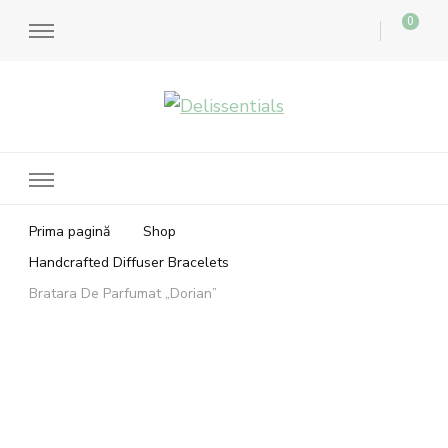
0
Delissentials
bratari parfumate si accesorii aromaterapie
Prima pagină
Shop
Handcrafted Diffuser Bracelets
Bratara De Parfumat „Dorian”