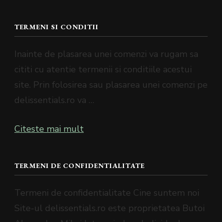
TERMENI SI CONDITII
Inainte de plasarea unei comenzi va rugam sa
cititi cu atentie termenii si conditiile acestui
site. Prin folosirea sau plasarea unei comenzi pe
delissentials.ro va …
Citeste mai mult
TERMENI DE CONFIDENTIALITATE
Termeni de confidentialitate Cine suntem noi
Site-ul delissentials.ro este proprietatea Butoi