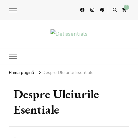
0
Delissentials
bratari parfumate si accesorii aromaterapie
Prima pagină
Despre Uleiurile Esentiale
Despre Uleiurile
Esentiale