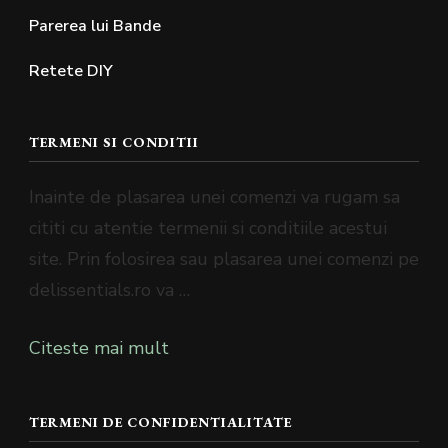
Parerea lui Bande
Retete DIY
TERMENI SI CONDITII
Inainte de plasarea unei comenzi va rugam sa
cititi cu atentie termenii si conditiile acestui
site. Prin folosirea sau plasarea unei comenzi pe
delissentials.ro va …
Citeste mai mult
TERMENI DE CONFIDENTIALITATE