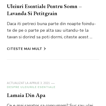
Uleiuri Esentiale Pentru Somn –
Lavanda Si Petitgrain
Daca iti petreci buna parte din noapte foindu-
te de pe o parte pe alta sau uitandu-te la
tavan si dorind sa poti dormi, citeste acest …
CITESTE MAI MULT
ACTUALIZAT LA
APRILIE 3, 2021
DESPRE ULEIURILE ESENTIALE
Lamaia Din Apa
Ce e mai sanatos sa consumam? Suc sau ulei