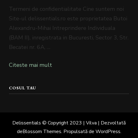
Termeni de confidentialitate Cine suntem noi
Site-ul delissentials.ro este proprietatea Butoi
Alexandru-Mihai Intreprindere Individuala
(BAM II), inregistrata in Bucuresti, Sector 3, Str.
Becatei nr. 6A, …
Citeste mai mult
COSUL TAU
Delissentials © Copyright 2023 |
Vilva | Dezvoltată
de
Blossom Themes
. Propulsată de
WordPress
.